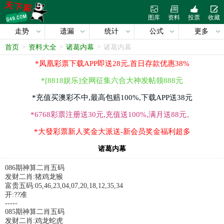
图库
资料
投票
收藏
走势
遗漏
统计
公式
更多
>
>
>
首页
资料大全
诸葛内幕
诸葛内幕
*凤凰彩票下载APP即送28元,首日存款优惠38%
*[8818娱乐]全网征集六合大神发帖领888元
*充值买澳彩不中,最高包赔100%,下载APP送38元
*6768彩票注册送30元,充值送100%,满月送88元。
*大發彩票新人奖金大派送-新会员奖金福利超多
诸葛内幕
086期神算二肖五码
发财二肖:猪鸡龙猴
富贵五码:05,46,23,04,07,20,18,12,35,34
开:??准
-----
085期神算二肖五码
发财二肖:鸡龙蛇虎