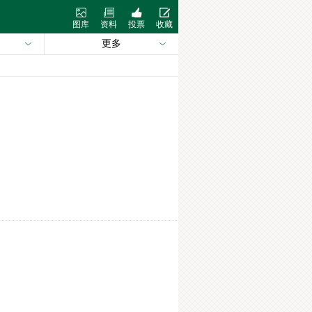
图库
资料
投票
收藏
更多