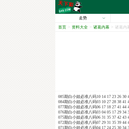
走势
>
>
>
首页
资料大全
诸葛内幕
诸葛内
085期白小姐必准八码10 14 17 23 26 30 4
084期白小姐必准八码03 10 27 28 38 41 4
077期白小姐必准八码06 17 18 27 41 44 4
076期白小姐必准八码03 04 05 17 29 34 3
075期白小姐必准八码06 31 35 37 42 43 4
072期白小姐必准八码07 29 31 35 39 44 4
071期白小姐必准八码04 17 24 25 30 34 3