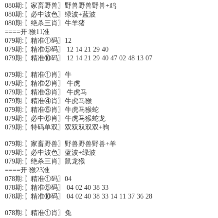
080期:〖家畜野兽〗野兽野兽野兽+鸡
080期:〖必中波色〗绿波+蓝波
080期:〖绝杀三肖〗牛羊猪
====开:猴11准
079期:〖精准①码〗12
079期:〖精准⑤码〗 12 14 21 29 40
079期:〖精准⑩码〗 12 14 21 29 40 47 02 48 13 07
079期:〖精准①肖〗牛
079期:〖精准②肖〗 牛虎
079期:〖精准③肖〗 牛虎马
079期:〖精准④肖〗牛虎马猴
079期:〖精准⑤肖〗牛虎马猴蛇
079期:〖必中⑥肖〗牛虎马猴蛇龙
079期:〖特码单双〗双双双双双+狗
079期:〖家畜野兽〗野兽野兽野兽+羊
079期:〖必中波色〗蓝波+绿波
079期:〖绝杀三肖〗鼠龙猴
====开:猴23准
078期:〖精准①码〗04
078期:〖精准⑤码〗 04 02 40 38 33
078期:〖精准⑩码〗 04 02 40 38 33 14 11 37 36 28
078期:〖精准①肖〗兔