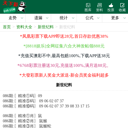
图库
资料
投票
收藏
走势
遗漏
统计
公式
更多
>
>
>
首页
资料大全
新世纪料
新世纪料
*凤凰彩票下载APP即送28元,首日存款优惠38%
*[8818娱乐]全网征集六合大神发帖领888元
*充值买澳彩不中,最高包赔100%,下载APP送38元
*6768彩票注册送30元,充值送100%,满月送88元。
*大發彩票新人奖金大派送-新会员奖金福利超多
新世纪料
086期:〖精准①码〗09
086期:〖精准⑤码〗 09 06 02 07 37
086期:〖精准⑩码〗 09 06 02 07 37 39 08 33 17 15
086期:〖精准①肖〗鼠
086期:〖精准②肖〗 鼠猴
086期:〖精准③肖〗 鼠猴蛇