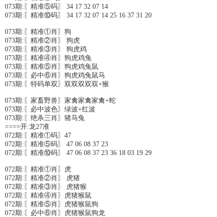
073期:〖精准⑤码〗 34 17 32 07 14
073期:〖精准⑩码〗 34 17 32 07 14 25 16 37 31 20
073期:〖精准①肖〗狗
073期:〖精准②肖〗 狗虎
073期:〖精准③肖〗 狗虎鸡
073期:〖精准④肖〗狗虎鸡兔
073期:〖精准⑤肖〗狗虎鸡兔鼠
073期:〖必中⑥肖〗狗虎鸡兔鼠马
073期:〖特码单双〗双双双双双+猴
073期:〖家畜野兽〗家禽家禽家禽+蛇
073期:〖必中波色〗绿波+红波
073期:〖绝杀三肖〗猪马兔
====开:龙27准
072期:〖精准①码〗47
072期:〖精准⑤码〗 47 06 08 37 23
072期:〖精准⑩码〗 47 06 08 37 23 36 18 03 19 29
072期:〖精准①肖〗虎
072期:〖精准②肖〗 虎猪
072期:〖精准③肖〗 虎猪猴
072期:〖精准④肖〗虎猪猴鼠
072期:〖精准⑤肖〗虎猪猴鼠狗
072期:〖必中⑥肖〗虎猪猴鼠狗龙