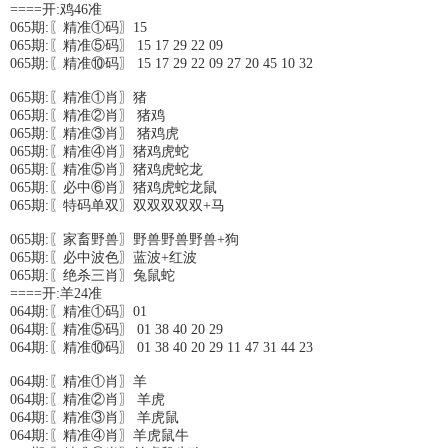
====开:鸡46准
065期:〖精准①码〗15
065期:〖精准⑤码〗 15 17 29 22 09
065期:〖精准⑩码〗 15 17 29 22 09 27 20 45 10 32
065期:〖精准①肖〗猪
065期:〖精准②肖〗 猪鸡
065期:〖精准③肖〗 猪鸡虎
065期:〖精准④肖〗猪鸡虎蛇
065期:〖精准⑤肖〗猪鸡虎蛇龙
065期:〖必中⑥肖〗猪鸡虎蛇龙鼠
065期:〖特码单双〗双双双双双+马
065期:〖家畜野兽〗野兽野兽野兽+狗
065期:〖必中波色〗蓝波+红波
065期:〖绝杀三肖〗兔鼠蛇
====开:羊24准
064期:〖精准①码〗01
064期:〖精准⑤码〗 01 38 40 20 29
064期:〖精准⑩码〗 01 38 40 20 29 11 47 31 44 23
064期:〖精准①肖〗羊
064期:〖精准②肖〗 羊虎
064期:〖精准③肖〗 羊虎鼠
064期:〖精准④肖〗羊虎鼠牛