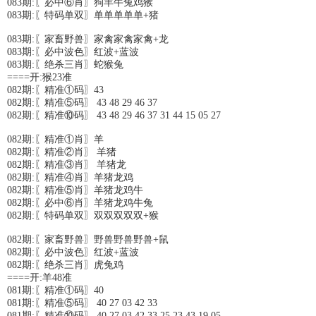
083期:〖必中⑥肖〗狗羊牛兔鸡猴
083期:〖特码单双〗单单单单单+猪
083期:〖家畜野兽〗家禽家禽家禽+龙
083期:〖必中波色〗红波+蓝波
083期:〖绝杀三肖〗蛇猴兔
====开:猴23准
082期:〖精准①码〗43
082期:〖精准⑤码〗 43 48 29 46 37
082期:〖精准⑩码〗 43 48 29 46 37 31 44 15 05 27
082期:〖精准①肖〗羊
082期:〖精准②肖〗 羊猪
082期:〖精准③肖〗 羊猪龙
082期:〖精准④肖〗羊猪龙鸡
082期:〖精准⑤肖〗羊猪龙鸡牛
082期:〖必中⑥肖〗羊猪龙鸡牛兔
082期:〖特码单双〗双双双双双+猴
082期:〖家畜野兽〗野兽野兽野兽+鼠
082期:〖必中波色〗红波+蓝波
082期:〖绝杀三肖〗虎兔鸡
====开:羊48准
081期:〖精准①码〗40
081期:〖精准⑤码〗 40 27 03 42 33
081期:〖精准⑩码〗 40 27 03 42 33 25 23 43 19 05