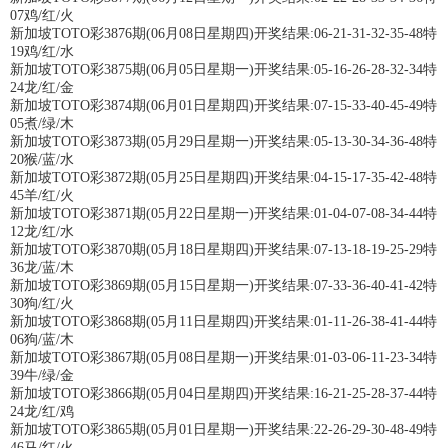
07鸡/红/火
新加坡TOTO彩3876期(06月08日星期四)开奖结果:06-21-31-32-35-48特
19鸡/红/水
新加坡TOTO彩3875期(06月05日星期一)开奖结果:05-16-26-28-32-34特
24龙/红/金
新加坡TOTO彩3874期(06月01日星期四)开奖结果:07-15-33-40-45-49特
05煮/绿/木
新加坡TOTO彩3873期(05月29日星期一)开奖结果:05-13-30-34-36-48特
20猴/蓝/水
新加坡TOTO彩3872期(05月25日星期四)开奖结果:04-15-17-35-42-48特
45羊/红/火
新加坡TOTO彩3871期(05月22日星期一)开奖结果:01-04-07-08-34-44特
12龙/红/水
新加坡TOTO彩3870期(05月18日星期四)开奖结果:07-13-18-19-25-29特
36龙/蓝/木
新加坡TOTO彩3869期(05月15日星期一)开奖结果:07-33-36-40-41-42特
30狗/红/火
新加坡TOTO彩3868期(05月11日星期四)开奖结果:01-11-26-38-41-44特
06狗/蓝/木
新加坡TOTO彩3867期(05月08日星期一)开奖结果:01-03-06-11-23-34特
39牛/绿/金
新加坡TOTO彩3866期(05月04日星期四)开奖结果:16-21-25-28-37-44特
24龙/红/鸡
新加坡TOTO彩3865期(05月01日星期一)开奖结果:22-26-29-30-48-49特
46马/红/火