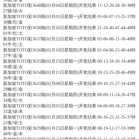
新加坡TOTO彩3640期(03月04日星期四)开奖结果:11-12-20-28-30-38特
27猪/绿/火
新加坡TOTO彩3639期(03月01日星期一)开奖结果:05-06-07-13-25-37特
30猴/红/金
新加坡TOTO彩3638期(02月26日星期四)开奖结果:21-24-40-42-44-48特
01牛/红/土
新加坡TOTO彩3637期(02月22日星期一)开奖结果:03-06-08-11-36-48特
01牛/红/土
新加坡TOTO彩3636期(02月18日星期四)开奖结果:01-04-06-15-40-44特
37牛/蓝/金
新加坡TOTO彩3635期(02月15日星期一)开奖结果:09-13-18-20-34-40特
36虎/蓝/火
新加坡TOTO彩3634期(02月11日星期四)开奖结果:10-23-25-28-46-49特
36牛/蓝/金
新加坡TOTO彩3633期(02月08日星期一)开奖结果:09-10-25-27-34-42特
29猴/红/金
新加坡TOTO彩3632期(02月05日星期四)开奖结果:08-09-11-24-26-47特
34兔/红/火
新加坡TOTO彩3631期(02月01日星期一)开奖结果:04-06-09-18-27-39特
33龙/绿/木
新加坡TOTO彩3630期(01月28日星期四)开奖结果:06-16-25-32-35-37特
22兔/绿/土
新加坡TOTO彩3629期(01月25日星期一)开奖结果:08-19-12-17-33-39特
48牛/蓝/木