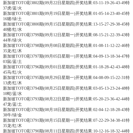
新加坡TOTO彩3802期(09月22日星期四)开奖结果:03-11-19-26-43-49特
37虎/蓝/火
新加坡TOTO彩3801期(09月19日星期一)开奖结果:01-05-14-23-40-45特
16猪/绿/土
新加坡TOTO彩3800期(09月15日星期四)开奖结果:13-15-27-29-38-45特
40猪/红/水
新加坡TOTO彩3799期(09月12日星期一)开奖结果:08-15-21-22-39-43特
44羊/绿/火
新加坡TOTO彩3798期(09月08日星期四)开奖结果:01-08-11-12-22-46特
35龙/红/木
新加坡TOTO彩3797期(09月05日星期一)开奖结果:04-09-13-18-34-47特
03鼠/蓝/土
新加坡TOTO彩3796期(09月01日星期四)开奖结果:01-18-28-42-43-48特
45马/红/火
新加坡TOTO彩3795期(08月29日星期一)开奖结果:04-08-09-15-22-31特
13虎/红/木
新加坡TOTO彩3794期(08月25日星期四)开奖结果:03-05-13-23-24-48特
10蛇/蓝/水
新加坡TOTO彩3793期(08月22日星期一)开奖结果:05-20-23-36-42-44特
47龙/蓝/土
新加坡TOTO彩3792期(08月18日星期四)开奖结果:02-04-12-18-28-43特
38牛/绿/金
新加坡TOTO彩3791期(08月15日星期一)开奖结果:07-22-29-34-38-41特
35龙/红/木
新加坡TOTO彩3790期(08月11日星期四)开奖结果:10-12-16-18-32-44特