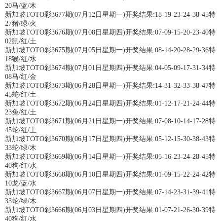
20马/蓝/木
新加坡TOTO彩3677期(07月12日星期一)开奖结果:18-19-23-24-38-45特
27猪/绿/火
新加坡TOTO彩3676期(07月08日星期四)开奖结果:07-09-15-20-23-40特
02鼠/红/土
新加坡TOTO彩3675期(07月05日星期一)开奖结果:08-14-20-28-29-36特
18猴/红/水
新加坡TOTO彩3674期(07月01日星期四)开奖结果:04-05-09-17-31-34特
08马/红/金
新加坡TOTO彩3673期(06月28日星期一)开奖结果:14-31-32-33-38-47特
45蛇/红/土
新加坡TOTO彩3672期(06月24日星期四)开奖结果:01-12-17-21-24-44特
23兔/红/土
新加坡TOTO彩3671期(06月21日星期一)开奖结果:07-08-10-14-17-28特
45蛇/红/土
新加坡TOTO彩3670期(06月17日星期四)开奖结果:05-12-15-30-38-43特
33蛇/绿/木
新加坡TOTO彩3669期(06月14日星期一)开奖结果:05-16-23-24-28-45特
40狗/红/水
新加坡TOTO彩3668期(06月10日星期四)开奖结果:01-09-15-22-24-42特
10龙/蓝/水
新加坡TOTO彩3667期(06月07日星期一)开奖结果:07-14-23-31-39-41特
33蛇/绿/木
新加坡TOTO彩3666期(06月03日星期四)开奖结果:01-07-21-26-30-39特
40狗/红/水