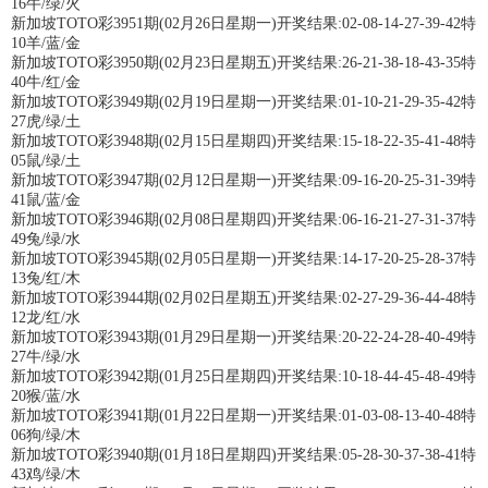
16牛/绿/火
新加坡TOTO彩3951期(02月26日星期一)开奖结果:02-08-14-27-39-42特
10羊/蓝/金
新加坡TOTO彩3950期(02月23日星期五)开奖结果:26-21-38-18-43-35特
40牛/红/金
新加坡TOTO彩3949期(02月19日星期一)开奖结果:01-10-21-29-35-42特
27虎/绿/土
新加坡TOTO彩3948期(02月15日星期四)开奖结果:15-18-22-35-41-48特
05鼠/绿/土
新加坡TOTO彩3947期(02月12日星期一)开奖结果:09-16-20-25-31-39特
41鼠/蓝/金
新加坡TOTO彩3946期(02月08日星期四)开奖结果:06-16-21-27-31-37特
49兔/绿/水
新加坡TOTO彩3945期(02月05日星期一)开奖结果:14-17-20-25-28-37特
13兔/红/木
新加坡TOTO彩3944期(02月02日星期五)开奖结果:02-27-29-36-44-48特
12龙/红/水
新加坡TOTO彩3943期(01月29日星期一)开奖结果:20-22-24-28-40-49特
27牛/绿/水
新加坡TOTO彩3942期(01月25日星期四)开奖结果:10-18-44-45-48-49特
20猴/蓝/水
新加坡TOTO彩3941期(01月22日星期一)开奖结果:01-03-08-13-40-48特
06狗/绿/木
新加坡TOTO彩3940期(01月18日星期四)开奖结果:05-28-30-37-38-41特
43鸡/绿/木