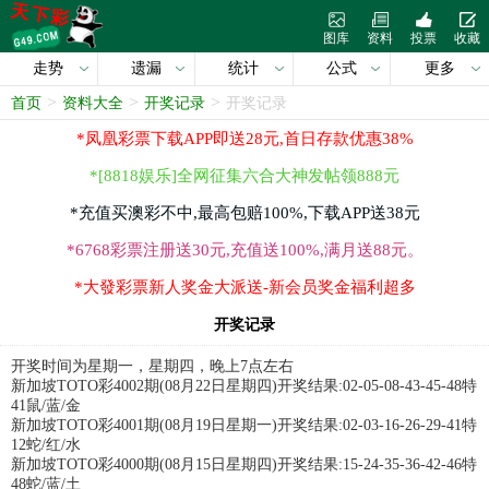
图库
资料
投票
收藏
走势
遗漏
统计
公式
更多
>
>
>
首页
资料大全
开奖记录
开奖记录
*凤凰彩票下载APP即送28元,首日存款优惠38%
*[8818娱乐]全网征集六合大神发帖领888元
*充值买澳彩不中,最高包赔100%,下载APP送38元
*6768彩票注册送30元,充值送100%,满月送88元。
*大發彩票新人奖金大派送-新会员奖金福利超多
开奖记录
开奖时间为星期一，星期四，晚上7点左右
新加坡TOTO彩4002期(08月22日星期四)开奖结果:02-05-08-43-45-48特
41鼠/蓝/金
新加坡TOTO彩4001期(08月19日星期一)开奖结果:02-03-16-26-29-41特
12蛇/红/水
新加坡TOTO彩4000期(08月15日星期四)开奖结果:15-24-35-36-42-46特
48蛇/蓝/土