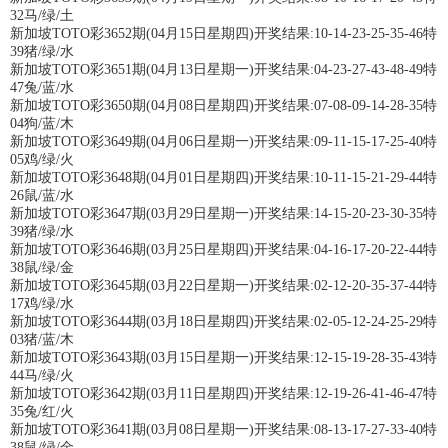
32马/绿/土
新加坡TOTO彩3652期(04月15日星期四)开奖结果:10-14-23-25-35-46特
39猪/绿/水
新加坡TOTO彩3651期(04月13日星期一)开奖结果:04-23-27-43-48-49特
47兔/蓝/水
新加坡TOTO彩3650期(04月08日星期四)开奖结果:07-08-09-14-28-35特
04狗/蓝/木
新加坡TOTO彩3649期(04月06日星期一)开奖结果:09-11-15-17-25-40特
05鸡/绿/火
新加坡TOTO彩3648期(04月01日星期四)开奖结果:10-11-15-21-29-44特
26鼠/蓝/水
新加坡TOTO彩3647期(03月29日星期一)开奖结果:14-15-20-23-30-35特
39猪/绿/水
新加坡TOTO彩3646期(03月25日星期四)开奖结果:04-16-17-20-22-44特
38鼠/绿/金
新加坡TOTO彩3645期(03月22日星期一)开奖结果:02-12-20-35-37-44特
17鸡/绿/水
新加坡TOTO彩3644期(03月18日星期四)开奖结果:02-05-12-24-25-29特
03猪/蓝/木
新加坡TOTO彩3643期(03月15日星期一)开奖结果:12-15-19-28-35-43特
44马/绿/火
新加坡TOTO彩3642期(03月11日星期四)开奖结果:12-19-26-41-46-47特
35兔/红/火
新加坡TOTO彩3641期(03月08日星期一)开奖结果:08-13-17-27-33-40特
38鼠/绿/金