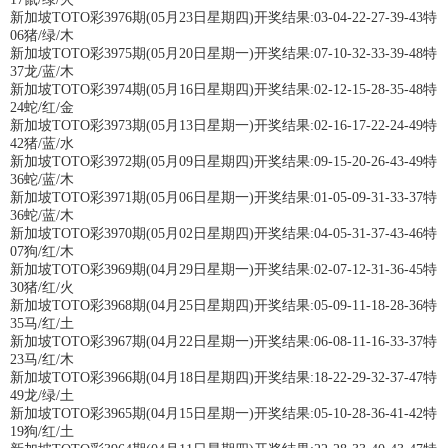
新加坡TOTO彩3976期(05月23日星期四)开奖结果:03-04-22-27-39-43特
06猪/绿/木
新加坡TOTO彩3975期(05月20日星期一)开奖结果:07-10-32-33-39-48特
37龙/蓝/木
新加坡TOTO彩3974期(05月16日星期四)开奖结果:02-12-15-28-35-48特
24蛇/红/金
新加坡TOTO彩3973期(05月13日星期一)开奖结果:02-16-17-22-24-49特
42猪/蓝/水
新加坡TOTO彩3972期(05月09日星期四)开奖结果:09-15-20-26-43-49特
36蛇/蓝/木
新加坡TOTO彩3971期(05月06日星期一)开奖结果:01-05-09-31-33-37特
36蛇/蓝/木
新加坡TOTO彩3970期(05月02日星期四)开奖结果:04-05-31-37-43-46特
07狗/红/木
新加坡TOTO彩3969期(04月29日星期一)开奖结果:02-07-12-31-36-45特
30猪/红/火
新加坡TOTO彩3968期(04月25日星期四)开奖结果:05-09-11-18-28-36特
35马/红/土
新加坡TOTO彩3967期(04月22日星期一)开奖结果:06-08-11-16-33-37特
23马/红/木
新加坡TOTO彩3966期(04月18日星期四)开奖结果:18-22-29-32-37-47特
49龙/绿/土
新加坡TOTO彩3965期(04月15日星期一)开奖结果:05-10-28-36-41-42特
19狗/红/土