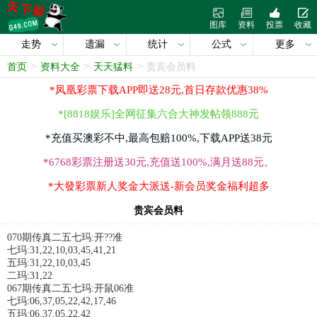
图库
资料
投票
收藏
走势
遗漏
统计
公式
更多
>
>
>
首页
资料大全
天天猛料
贵宾会员料
*凤凰彩票下载APP即送28元,首日存款优惠38%
*[8818娱乐]全网征集六合大神发帖领888元
*充值买澳彩不中,最高包赔100%,下载APP送38元
*6768彩票注册送30元,充值送100%,满月送88元。
*大發彩票新人奖金大派送-新会员奖金福利超多
贵宾会员料
070期传真二五七玛:开??准
七玛:31,22,10,03,45,41,21
五玛:31,22,10,03,45
二玛:31,22
067期传真二五七玛:开鼠06准
七玛:06,37,05,22,42,17,46
五玛:06,37,05,22,42