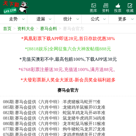
图库
资料
投票
收藏
走势
遗漏
统计
公式
更多
>
>
>
首页
资料大全
赛马会料
赛马会官方
*凤凰彩票下载APP即送28元,首日存款优惠38%
*[8818娱乐]全网征集六合大神发帖领888元
*充值买澳彩不中,最高包赔100%,下载APP送38元
*6768彩票注册送30元,充值送100%,满月送88元。
*大發彩票新人奖金大派送-新会员奖金福利超多
赛马会官方
086期:赛马会提供《六肖中特》:羊虎猪猴马蛇开??准
085期:赛马会提供《六肖中特》:龙猪鸡羊鼠猴开03龙准
082期:赛马会提供《六肖中特》:蛇鼠羊鸡龙马开48羊准
081期:赛马会提供《六肖中特》:鼠龙猪牛虎鸡开34鸡准
080期:赛马会提供《六肖中特》:龙羊蛇鼠马猴开11猴准
077期:赛马会提供《六肖中特》:狗牛猪蛇马龙开27龙准
076期:赛马会提供《六肖中特》:龙鸡虎狗猪羊开17虎准